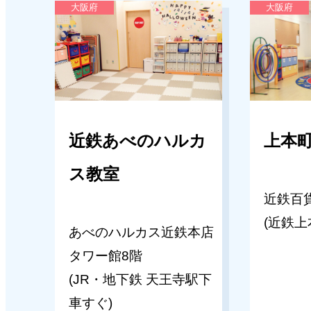
ミ）のご案内
大阪府
大阪府
2025年10月18日
キッズパル日本橋三越教室
年長志望校別ゼミ（国立対策ゼミ
案内
近鉄あべのハルカ
上本
ス教室
2025年10月18日
近鉄百
キッズパル聖蹟桜ヶ丘京王教室
(近鉄上
あべのハルカス近鉄本店
年長志望校別ゼミ（学芸大小金井
タワー館8階
際小）のご案内
(JR・地下鉄 天王寺駅下
車すぐ)