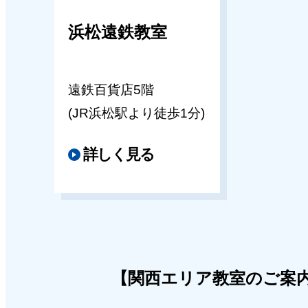
キッズパル奈良近鉄教室
浜松遠鉄教室
志望校別ゼミのご案内(関西)
遠鉄百貨店5階
2026年03月02日
(JR浜松駅より徒歩1分)
キッズパル梅田本校教室
詳しく見る
☆春の入会キャンペーン のご案
☆
2025年10月18日
キッズパル船橋東武教室
【関西エリア教室のご案
年長志望校別ゼミ（昭和・日出・