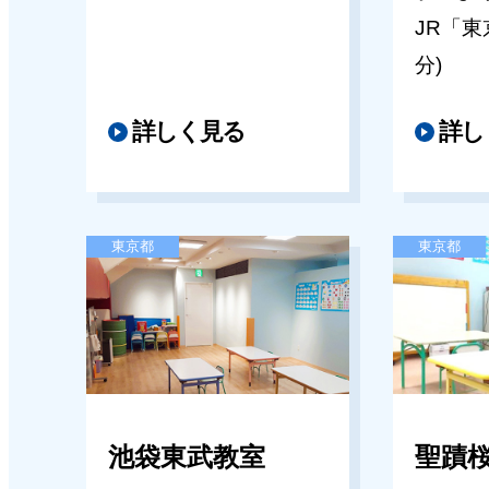
【高槻阪急スクエア教室】夏期講
JR「
[年長]私立入試直前講習･国立大学
案内
分)
策講習のご案内（関西エリア）
2026年05月14日
詳しく見る
詳し
2026年07月13日
キッズパル上本町近鉄教室
「本日の開講・休講情報」 に関
【上本町近鉄教室】夏期講習のご
内（東京･千葉･埼玉エリア）
東京都
東京都
2026年05月14日
2026年07月13日
キッズパル近鉄あべのハルカス教室
【保護者様対象】「開智横浜国際
【近鉄あべのハルカス教室】夏期
開智の教育」学校講演会
ご案内
池袋東武教室
聖蹟
2026年07月10日