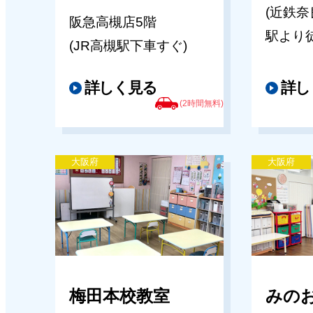
(近鉄
阪急高槻店5階
駅より徒
(JR高槻駅下車すぐ)
詳しく見る
詳し
(2時間無料)
大阪府
大阪府
梅田本校教室
みの