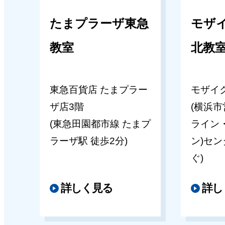
[年少・年中]「あきやまかぜさぶ
2026年05月14日
たまプラーザ東急
モザ
の親子絵画教室」のご案内
キッズパル大宮そごう教室
教室
北教
【大宮そごう教室】夏期講習のご
2026年07月03日
[幼稚園受験コース３年保育] テ
東急百貨店 たまプラー
モザイ
2026年05月14日
ご案内(東京･千葉･埼玉エリア）
ザ店3階
(横浜市
キッズパル浦和伊勢丹教室
(東急田園都市線 たまプ
ライン
2026年07月01日
ラーザ駅 徒歩2分)
ン)セ
【浦和伊勢丹教室】夏期講習のご
ぐ)
[年長]夏期講習【会場・時間変更
らせ②
2026年05月14日
詳しく見る
詳し
キッズパルモザイクモール港北教室
2026年06月29日
【モザイクモール港北教室】夏期