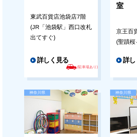
2026年05月14日
室
理英会の秋期講習2026
キッズパル千葉そごう教室
東武百貨店池袋店7階
(JR「池袋駅」西口改札
【千葉そごう教室】夏期講習のご
2026年07月07日
京王百
出てすぐ)
(聖蹟桜
秋期講習のご案内(東京・千葉・
2026年05月14日
ア）
詳しく見る
詳し
キッズパル船橋東武教室
(駐車場あり)
2026年07月07日
【船橋東武教室】夏期講習のご案
[3歳（新年少）対象]理英会 秋の Fam
神奈川県
神奈川県
Sports Day 開催！親子で楽しむ
2026年05月14日
ント
キッズパル川越まるひろ教室
【川越まるひろ教室】夏期講習の
2026年07月07日