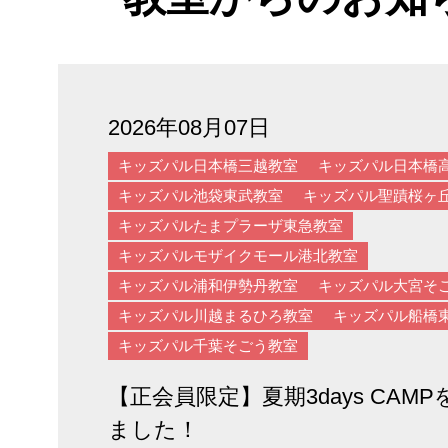
2026年07月28日
[年長/全統オープン]東京学芸大学
導ゼミのご案内（東京･千葉･埼玉
2026年08月07日
ア）
キッズパル日本橋三越教室
キッズパル日本橋
キッズパル池袋東武教室
キッズパル聖蹟桜ヶ
2026年07月28日
キッズパルたまプラーザ東急教室
[年長児保護者様/全統オープン]東
キッズパルモザイクモール港北教室
川国際中等教育学校附属小学校 入
キッズパル浦和伊勢丹教室
キッズパル大宮そ
キッズパル川越まるひろ教室
キッズパル船橋
セミナーのご案内（東京･千葉･埼
キッズパル千葉そごう教室
ア）
【正会員限定】夏期3days CAM
2026年07月28日
ました！