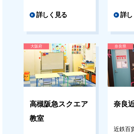
2025年07月11日
キッズパルたまプラーザ東急教室
詳しく見る
詳し
理英会の学習アプリがあえて「自
点」をしないわけ
大阪府
奈良県
2025年07月09日
キッズパルたまプラーザ東急教室
理英会アプリの「ちょっとした
ズ」
高槻阪急スクエア
奈良
教室
近鉄百