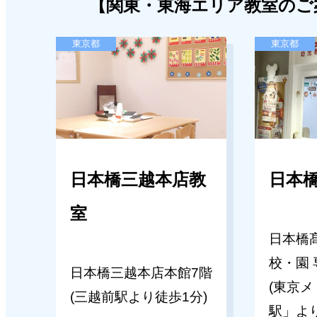
2026年07月17日
【関東・東海エリア教室のご
2026年05月15日
ミキハウスキッズパル教室≪首都
キッズパル浜松遠鉄教室
東京都
東京都
験会のお知らせ［2026年8月･9月
【浜松遠鉄教室】コドモエアトリ
集中講座のご案内
2026年07月17日
ミキハウスキッズパル教室≪関
2026年05月14日
≫体験会のお知らせ［2026年9月
キッズパル奈良近鉄教室
日本橋三越本店教
日本
2026年07月13日
【奈良近鉄教室】夏期講習のご案
室
2026年 私立入試直前講習・国立
日本橋
2026年05月14日
小対策講習のご案内
校・園 
日本橋三越本店本館7階
(東京
キッズパル高槻阪急スクエア教室
(三越前駅より徒歩1分)
2026年07月13日
駅」よ