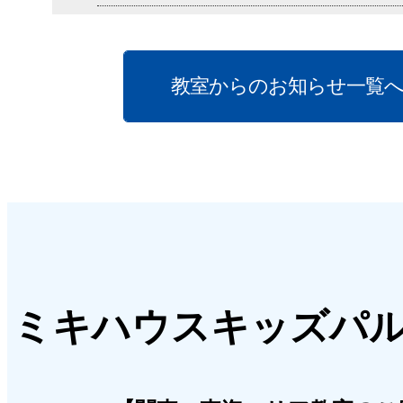
[年長/全統オープン]筑波大学附
2026年07月28日
のご案内（東京･千葉･埼玉エリア
キッズパル堺ジョルノ教室
教室からのお知らせ一覧
2026年07月28日
ミキハウスキッズパル 堺ジョルノ
[年長/全統オープン]”筑波･お茶の
験会のお知らせ［2026年8月･9月
校”制作巧緻性指導ゼミのご案内（
葉･埼玉エリア）
2026年06月05日
キッズパル近鉄あべのハルカス教室
2026年07月28日
【年長･年中･年少/全統オープン
[年長/全統オープン]筑波大学附属
ミキハウスキッズパ
育大学附属小セミナーのご案内(
ミのご案内（東京･千葉･埼玉エリ
ア）