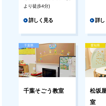
より徒歩4分)
2026年02月06日
2026年04月27日
【新年中】春期講習のご案内（東京
詳しく見る
詳し
キッズパル近鉄あべのハルカス教室
キッズパル首都圏）
【年中･年長】6月度 単科講習のご
西エリア）
2026年01月23日
千葉県
愛知県
「本日の開講情報」 に関するご
2026年04月17日
キッズパル堺ジョルノ教室
ミキハウスキッズパル堺ジョル
体験授業のご案内
千葉そごう教室
松坂
室
2026年03月30日