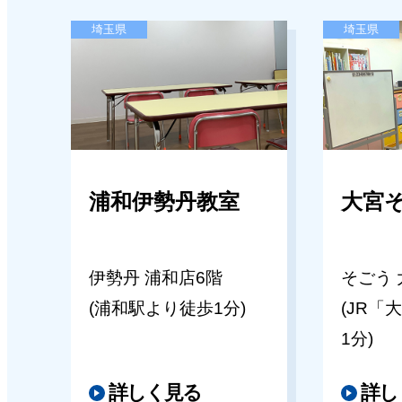
[年長/全統オープン]大阪教育大学
ご案内
埼玉県
埼玉県
寺小テストのご案内（関西エリア
2026年05月14日
2026年06月29日
キッズパルたまプラーザ東急教室
【年少～年長】夏期講習 受講に
【たまプラーザ東急教室】夏期講
のお願い（関西エリア）
案内
浦和伊勢丹教室
大宮
2026年05月14日
2026年05月14日
伊勢丹 浦和店6階
そごう 
夏期講習のご案内
キッズパル聖蹟桜ヶ丘京王教室
(浦和駅より徒歩1分)
(JR「
【聖蹟桜ヶ丘京王教室】夏期講習
1分)
2026年03月27日
志望校別ゼミのご案内(関西)
詳しく見る
詳し
2026年05月14日