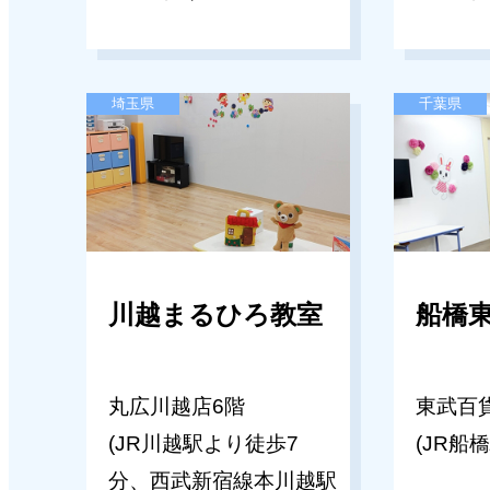
キッズパル池袋東武教室
2026年03月06日
【池袋東武教室】夏期講習のご案
春期講習 受講にあたってのお願い
埼玉県
千葉県
千葉･埼玉エリア）
2026年05月14日
2026年03月02日
キッズパル日本橋三越教室
【年長】ゴールデンウィーク講習
【日本橋三越本店教室】夏期講習
内（関西エリア）
川越まるひろ教室
船橋
2026年05月04日
2026年03月02日
キッズパル日本橋三越教室
丸広川越店6階
東武百
【年長】ゴールデンウィーク講習
日本橋三越本店教室 体験会のご
(JR川越駅より徒歩7
(JR船
内（東京･千葉･キッズパル首都圏
月）
分、西武新宿線本川越駅