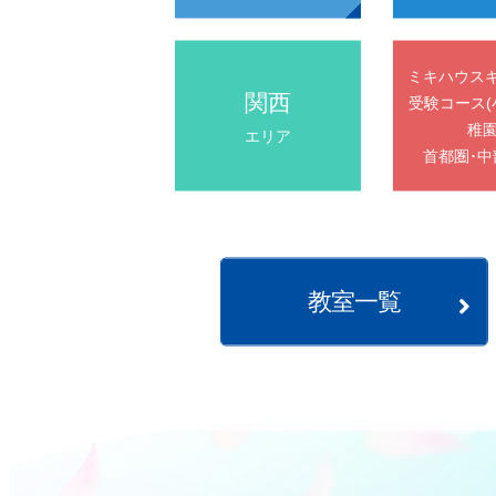
ミキハウス
関西
受験コース(
稚園
エリア
首都圏･中
教室一覧