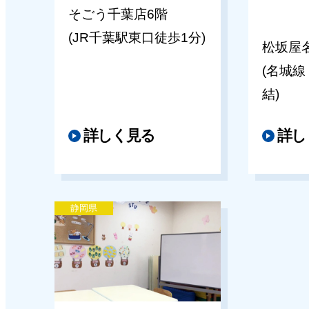
そごう千葉店6階
キッズパル上本町近鉄教室
(JR千葉駅東口徒歩1分)
松坂屋
上本町近鉄教室 体験会のご案内
(名城
結)
2026年03月30日
キッズパル近鉄あべのハルカス教室
詳しく見る
詳し
近鉄あべのハルカス教室 体験会
内（５月）
静岡県
2026年03月27日
キッズパル近鉄あべのハルカス教室
キッズパル上本町近鉄教室
キッズパル高槻阪急スクエア教室