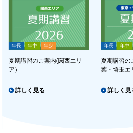
年長
年中
年少
年長
年中
夏期講習のご案内(関西エリ
夏期講習の
ア）
葉・埼玉エ
詳しく見る
詳しく見