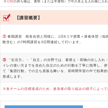
※
◎印
の持ち物は、透明（または半透明）で中の見える入れ物に入れ
【講習概要】
①
春期講習 校舎合宿と同様に、1日6コマ授業＋昼食休憩（知
験含む）の7時間講習を3日間連続して行います。
③
「生活力」・「自立」の分野では、着替え・荷物の出し入れ
イレの使い方までを含めた自立のための行動を丁寧に指導し、併
て「集団行動」での立ち居振る舞いを、長時間学習の中で効果的
形成します。
※各チームの目標達成のため、参加者の取り組みの様子によって