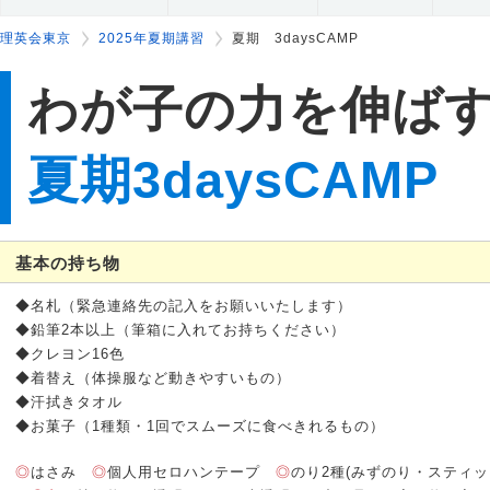
理英会東京
2025年夏期講習
夏期 3daysCAMP
わが子の力を伸ば
夏期3daysCAMP
基本の持ち物
◆名札（緊急連絡先の記入をお願いいたします）
◆鉛筆2本以上（筆箱に入れてお持ちください）
◆クレヨン16色
◆着替え（体操服など動きやすいもの）
◆汗拭きタオル
◆お菓子（1種類・1回でスムーズに食べきれるもの）
◎
はさみ
◎
個人用セロハンテープ
◎
のり2種(みずのり・スティッ