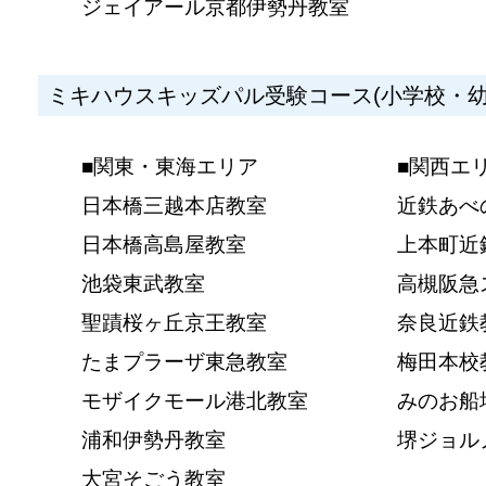
ジェイアール京都伊勢丹教室
ミキハウスキッズパル受験コース(小学校・幼
■関東・東海エリア
■関西エ
日本橋三越本店教室
近鉄あべ
日本橋高島屋教室
上本町近
池袋東武教室
高槻阪急
聖蹟桜ヶ丘京王教室
奈良近鉄
たまプラーザ東急教室
梅田本校
モザイクモール港北教室
みのお船
浦和伊勢丹教室
堺ジョル
大宮そごう教室