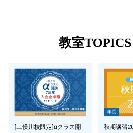
教室TOPICS
年長
[二俣川校限定]αクラス開
秋期講習2