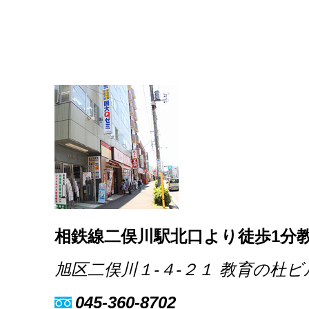
相鉄線二俣川駅北口より徒歩1分教
旭区二俣川１-４-２１ 教育の杜ビ
045-360-8702