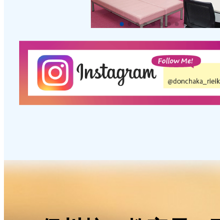
［年長］【年長クラス・集団制
ボール水族館
2026年07月12日
［年長］【オンライン創造力・
ミ】カブトムシ
2026年07月11日
［年少］浮くもの沈むものの実