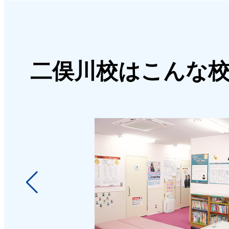
2026年07月18日
[二俣川校限定]αクラス開講7周
二俣川校はこんな
ーン【入会金半額】
2026年07月16日
［年中］夏の絵
2026年07月13日