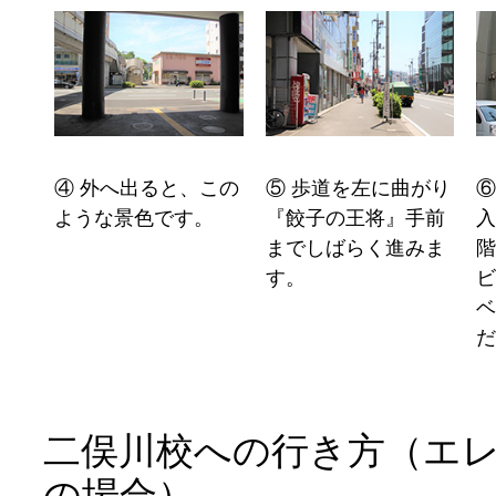
④ 外へ出ると、この
⑤ 歩道を左に曲がり
⑥
ような景色です。
『餃子の王将』手前
入
までしばらく進みま
す。
二俣川校への行き方（エ
の場合）