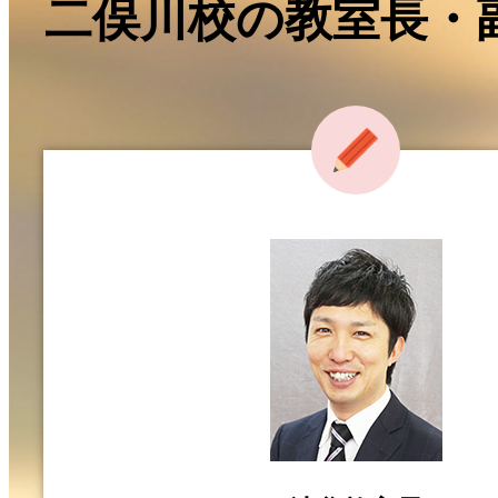
二俣川校の教室長・
2026年07月10日
［年長］横向きポーズさん［理
俣川校］
2026年07月07日
［卒業生］はなまるお姉さん