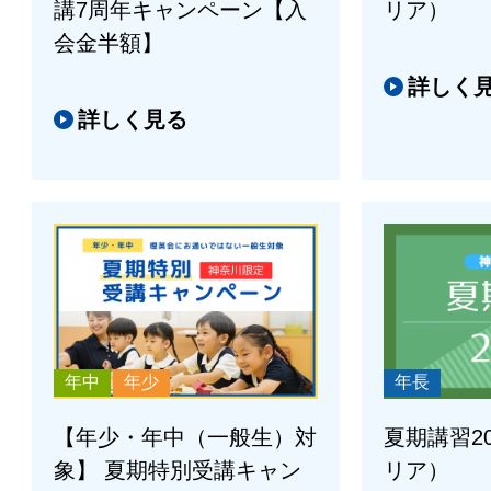
講7周年キャンペーン【入
リア）
会金半額】
詳しく
詳しく見る
年中
年少
年長
【年少・年中（一般生）対
夏期講習2
象】 夏期特別受講キャン
リア）