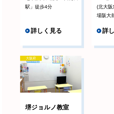
駅」徒歩4分
(北大阪
場阪大
詳しく見る
詳
大阪府
堺ジョルノ教室