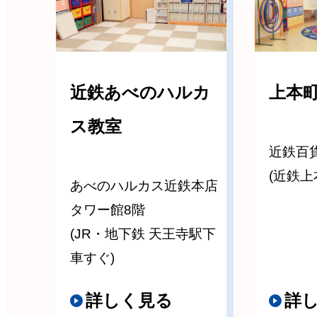
近鉄あべのハルカ
上本
ス教室
近鉄百
(近鉄上
あべのハルカス近鉄本店
タワー館8階
(JR・地下鉄 天王寺駅下
車すぐ)
詳しく見る
詳