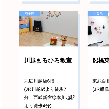
埼玉県
千葉県
川越まるひろ教室
船橋
丸広川越店6階
東武百
(JR川越駅より徒歩7
(JR船
分、西武新宿線本川越駅
より徒歩4分)