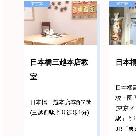
東京都
東京都
日本橋三越本店教
日本
室
日本橋
校・園 
日本橋三越本店本館7階
(東京
(三越前駅より徒歩1分)
駅」よ
JR「