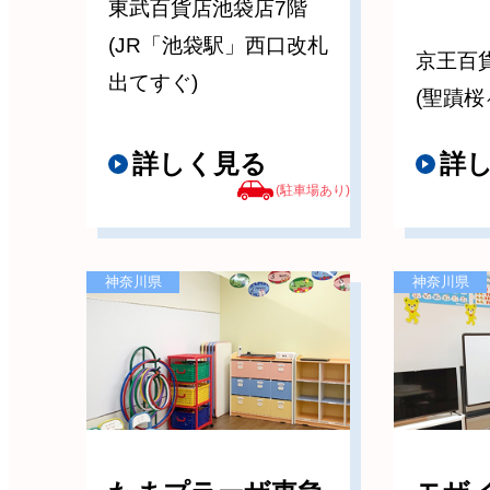
東武百貨店池袋店7階
(JR「池袋駅」西口改札
京王百
出てすぐ)
(聖蹟桜
詳しく見る
詳
(駐車場あり)
神奈川県
神奈川県