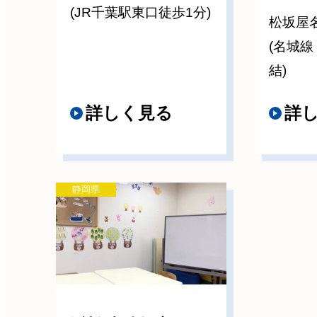
(JR千葉駅東口徒歩1分)
松坂屋
(名城
結)
詳しく見る
詳
静岡県