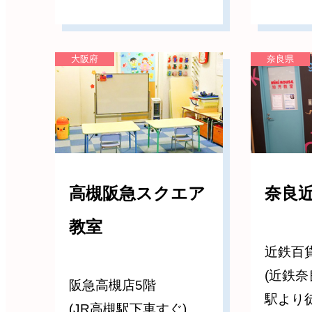
大阪府
奈良県
高槻阪急スクエア
奈良
教室
近鉄百
(近鉄
阪急高槻店5階
駅より徒
(JR高槻駅下車すぐ)