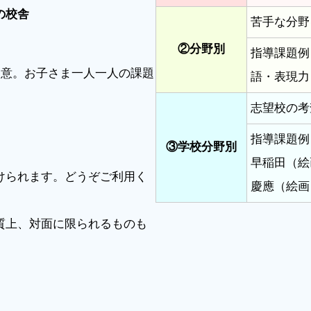
の校舎
苦手な分野
②分野別
指導課題例
用意。お子さま一人一人の課題
語・表現力
志望校の考
指導課題例
③学校分野別
早稲田（絵
けられます。どうぞご利用く
慶應（絵画
質上、対面に限られるものも