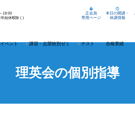
正会員
本日の開講・
～18:00
専用ページ
休講情報
末年始休暇除く)
イベント
講習・志望校別ゼミ
テスト
合格実績
理英会の個別指導