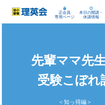
正会員
本日の開講・
専用ページ
休講情報
先輩ママ先
受験こぼれ
＜知っ得編＞