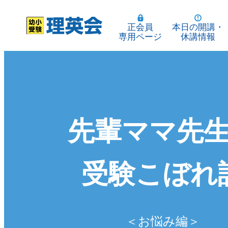
正会員
本日の開講・
専用ページ
休講情報
先輩ママ先
受験こぼれ
＜お悩み編＞