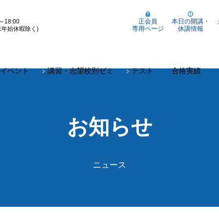
正会員
本日の開講・
～18:00
専用ページ
休講情報
末年始休暇除く)
イベント
講習・志望校別ゼミ
テスト
合格実績
お知らせ
ニュース