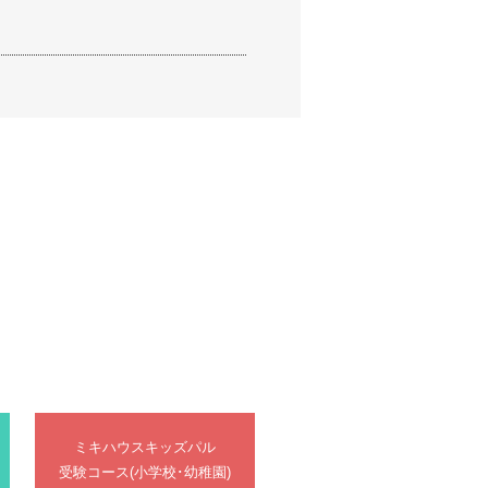
ミキハウスキッズパル
受験コース(小学校･幼稚園)