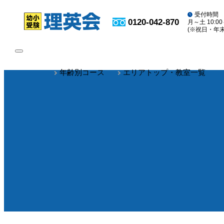
受付時間
0120-042-870
月～土 10:00
(※祝日・年
toggle
navigation
年齢別コース
エリアトップ・教室一覧