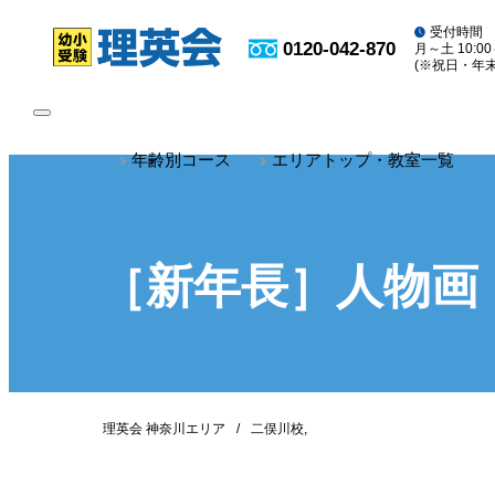
受付時間
0120-042-870
月～土 10:00
(※祝日・年
toggle
navigation
年齢別コース
エリアトップ・教室一覧
［新年長］人物画
理英会 神奈川エリア
二俣川校
,