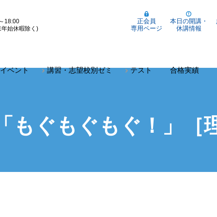
正会員
本日の開講・
～18:00
専用ページ
休講情報
末年始休暇除く)
イベント
講習・志望校別ゼミ
テスト
合格実績
「もぐもぐもぐ！」［