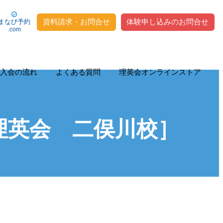
資料請求・お問合せ
体験申し込みのお問合せ
まなび予約
.com
入会の流れ
よくある質問
理英会オンラインストア
理英会 二俣川校］