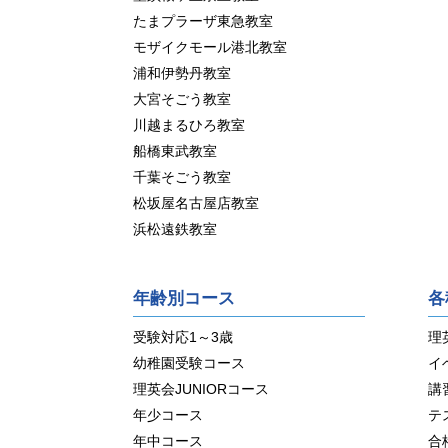
たまプラーザ東急教室
モザイクモール港北教室
浦和伊勢丹教室
大宮そごう教室
川越まるひろ教室
船橋東武教室
千葉そごう教室
松坂屋名古屋店教室
浜松遠鉄教室
年齢別コース
各
受験対応1～3歳
理
幼稚園受験コース
イ
理英会JUNIORコース
講
年少コース
テ
年中コース
合