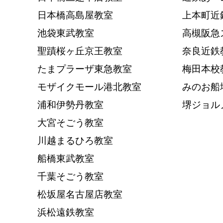
日本橋高島屋教室
上本町近
池袋東武教室
高槻阪急
聖蹟桜ヶ丘京王教室
奈良近鉄
たまプラーザ東急教室
梅田本校
モザイクモール港北教室
みのお船
浦和伊勢丹教室
堺ジョル
大宮そごう教室
川越まるひろ教室
船橋東武教室
千葉そごう教室
松坂屋名古屋店教室
浜松遠鉄教室