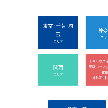
東京･千葉･埼
神
玉
エリ
エリア
ミキハウス
関西
受験コース(
稚園
エリア
首都圏･中