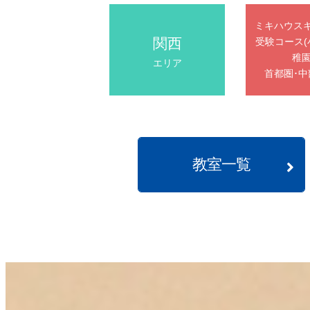
ミキハウス
関西
受験コース(
稚園
エリア
首都圏･中
教室一覧