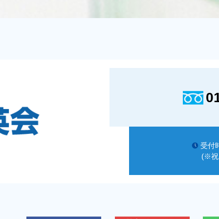
0
受付時
(※