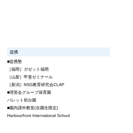
提携
■提携塾
［福岡］ガゼット福岡
［山梨］甲斐ゼミナール
［新潟］NSG教育研究会CLAP
■理英会グループ保育園
パレット初台園
■園内課外教室(在園生限定)
Harbourfront International School