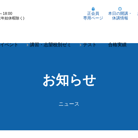
正会員
本日の開講・
～18:00
専用ページ
休講情報
末年始休暇除く)
イベント
講習・志望校別ゼミ
テスト
合格実績
お知らせ
ニュース