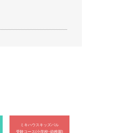
ミキハウスキッズパル
受験コース(小学校･幼稚園)