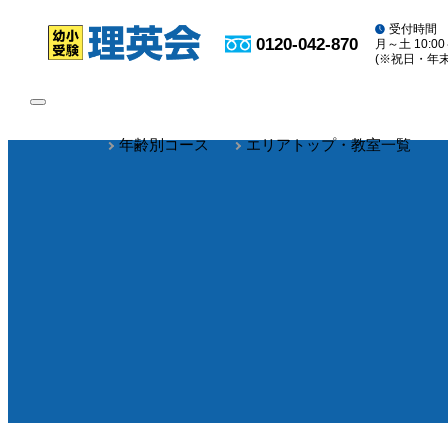
受付時間
0120-042-870
月～土 10:00
(※祝日・年
toggle
navigation
年齢別コース
エリアトップ・教室一覧