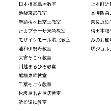
日本橋高島屋教室
上本町近
池袋東武教室
高槻阪急
聖蹟桜ヶ丘京王教室
奈良近鉄
たまプラーザ東急教室
梅田本校
モザイクモール港北教室
みのお船
浦和伊勢丹教室
堺ジョル
大宮そごう教室
川越まるひろ教室
船橋東武教室
千葉そごう教室
松坂屋名古屋店教室
浜松遠鉄教室