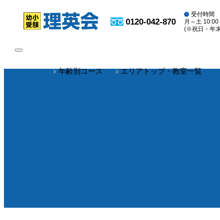
受付時間
0120-042-870
月～土 10:00
(※祝日・年
toggle
navigation
年齢別コース
エリアトップ・教室一覧