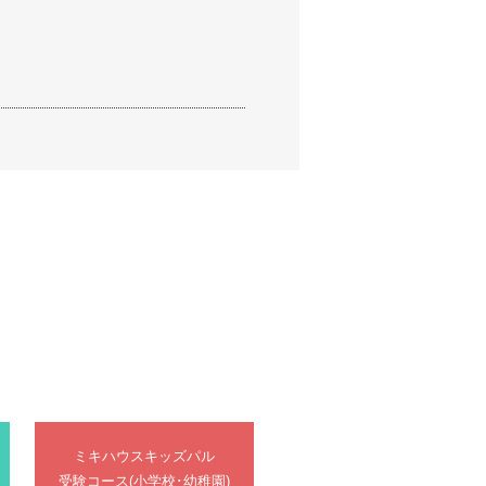
ミキハウスキッズパル
受験コース(小学校･幼稚園)