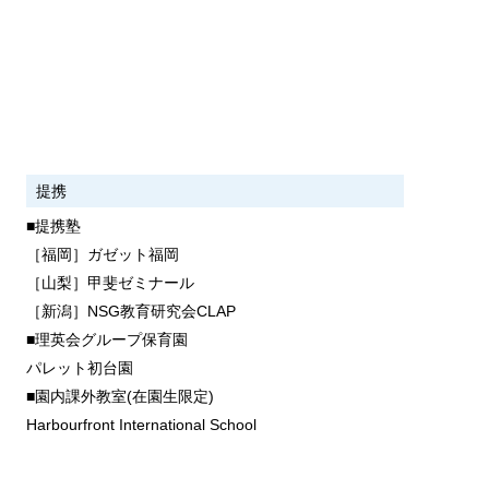
提携
■提携塾
［福岡］ガゼット福岡
［山梨］甲斐ゼミナール
［新潟］NSG教育研究会CLAP
■理英会グループ保育園
パレット初台園
■園内課外教室(在園生限定)
Harbourfront International School