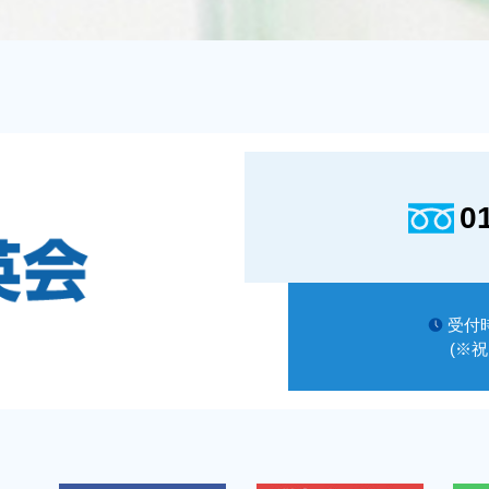
0
受付時
(※