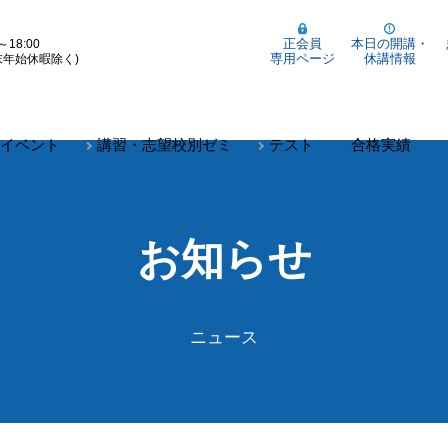
正会員
本日の開講・
～18:00
専用ページ
休講情報
末年始休暇除く)
イベント
講習・志望校別ゼミ
テスト
合格実績
お知らせ
ニュース