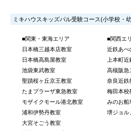
ミキハウスキッズパル受験コース(小学校・幼
■関東・東海エリア
■関西エ
日本橋三越本店教室
近鉄あべ
日本橋高島屋教室
上本町近
池袋東武教室
高槻阪急
聖蹟桜ヶ丘京王教室
奈良近鉄
たまプラーザ東急教室
梅田本校
モザイクモール港北教室
みのお船
浦和伊勢丹教室
堺ジョル
大宮そごう教室