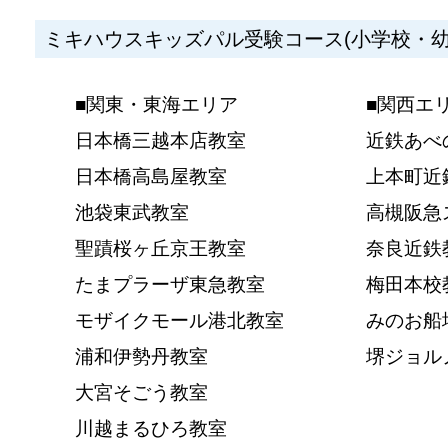
ミキハウスキッズパル受験コース(小学校・幼
■関東・東海エリア
■関西エ
日本橋三越本店教室
近鉄あべ
日本橋高島屋教室
上本町近
池袋東武教室
高槻阪急
聖蹟桜ヶ丘京王教室
奈良近鉄
たまプラーザ東急教室
梅田本校
モザイクモール港北教室
みのお船
浦和伊勢丹教室
堺ジョル
大宮そごう教室
川越まるひろ教室