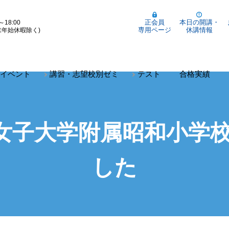
正会員
本日の開講・
～18:00
専用ページ
休講情報
末年始休暇除く)
イベント
講習・志望校別ゼミ
テスト
合格実績
女子大学附属昭和小学校
した