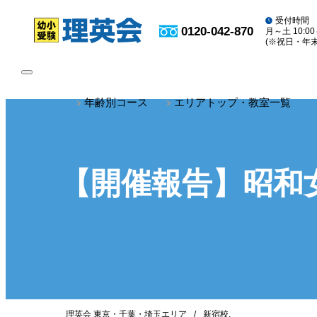
受付時間
0120-042-870
月～土 10:00
(※祝日・年
toggle
navigation
年齢別コース
エリアトップ・教室一覧
【開催報告】昭和
理英会 東京・千葉・埼玉エリア
新宿校
,