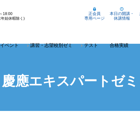
正会員
本日の開講・
～18:00
専用ページ
休講情報
末年始休暇除く)
イベント
講習・志望校別ゼミ
テスト
合格実績
慶應エキスパートゼミ