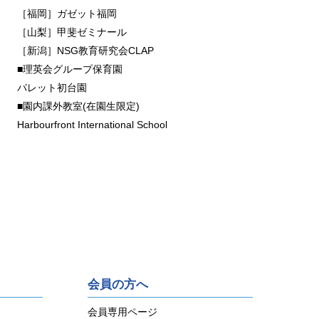
［福岡］ガゼット福岡
［山梨］甲斐ゼミナール
［新潟］NSG教育研究会CLAP
■理英会グループ保育園
パレット初台園
■園内課外教室(在園生限定)
Harbourfront International School
会員の方へ
会員専用ページ