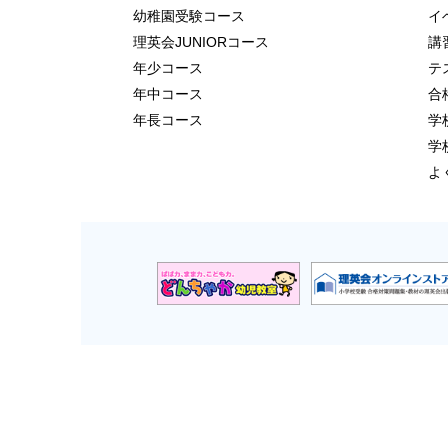
幼稚園受験コース
イ
理英会JUNIORコース
講
年少コース
テ
年中コース
合
年長コース
学
学
よ