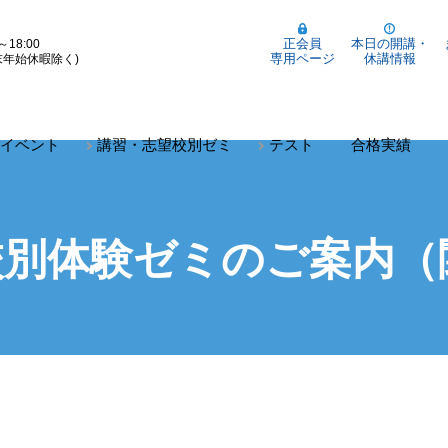
正会員
本日の開講・
～18:00
専用ページ
休講情報
末年始休暇除く)
イベント
講習・志望校別ゼミ
テスト
合格実績
望校別体験ゼミのご案内