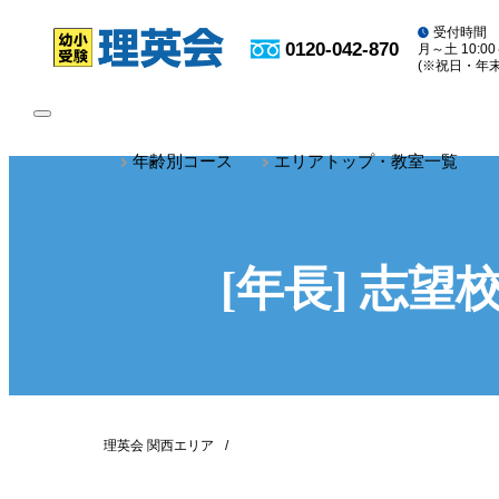
受付時間
0120-042-870
月～土 10:00
(※祝日・年
toggle
navigation
年齢別コース
エリアトップ・教室一覧
[年長] 志
理英会 関西エリア