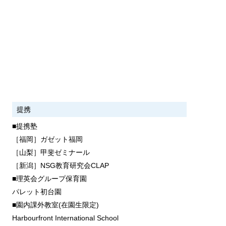
提携
■提携塾
［福岡］ガゼット福岡
［山梨］甲斐ゼミナール
［新潟］NSG教育研究会CLAP
■理英会グループ保育園
パレット初台園
■園内課外教室(在園生限定)
Harbourfront International School