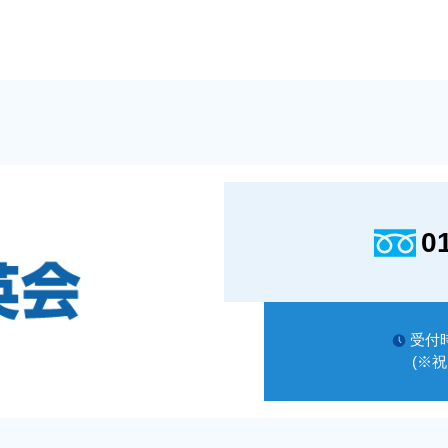
0
受付時
(※