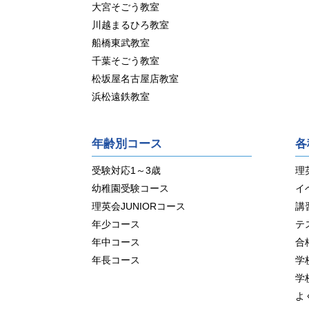
大宮そごう教室
川越まるひろ教室
船橋東武教室
千葉そごう教室
松坂屋名古屋店教室
浜松遠鉄教室
年齢別コース
各
受験対応1～3歳
理
幼稚園受験コース
イ
理英会JUNIORコース
講
年少コース
テ
年中コース
合
年長コース
学
学
よ