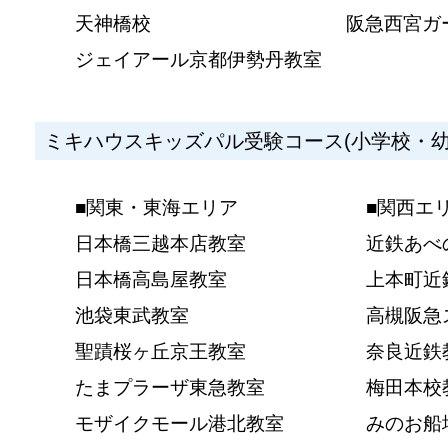
天神橋校
阪急西宮ガ
ジェイアール京都伊勢丹教室
ミキハウスキッズパル受験コース(小学校・幼
■関東・東海エリア
■関西エ
日本橋三越本店教室
近鉄あべ
日本橋高島屋教室
上本町近
池袋東武教室
高槻阪急
聖蹟桜ヶ丘京王教室
奈良近鉄
たまプラーザ東急教室
梅田本校
モザイクモール港北教室
みのお船