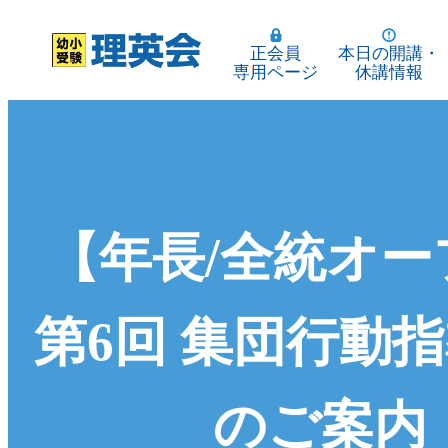
正会員
本日の開講・
専用ページ
休講情報
【年長/全統オー
第6回 集団行動
のご案内