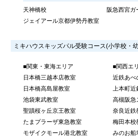
天神橋校
阪急西宮ガ
ジェイアール京都伊勢丹教室
ミキハウスキッズパル受験コース(小学校・幼
■関東・東海エリア
■関西エ
日本橋三越本店教室
近鉄あべ
日本橋高島屋教室
上本町近
池袋東武教室
高槻阪急
聖蹟桜ヶ丘京王教室
奈良近鉄
たまプラーザ東急教室
梅田本校
モザイクモール港北教室
みのお船